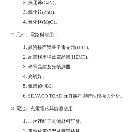
氮化鎵
(GaN)
。
氧化鋅
(ZnO)
。
氧化鎂
(MgO)
。
元件、電路與應用：
異質接面雙載子電晶體
(HBT)
。
高遷移率場效電晶體
(HEMT)
。
光電晶體及光偵測器。
光觸媒。
氣體偵測器。
SILVACO TCAD
元件製程與特性模擬與分析。
電池、充電電路與能源應用：
二次鋰離子電池材料研發。
電池放電模型及殘電估算。