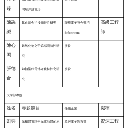
臻
灣離岸風電場
陳禹
高級工程
氮化鎵金半接觸特性研究
聯華電子整合部門
誠
師
defect team
陳心
鋅氧化物之甲烷感測特性研
服役
閎
究
張德
鈕扣型鋰電池老化特性之研
服役
合
究
大學部專題
姓名
專題題目
職稱
任職企業
劉奕
資深工程
光積體電路中光電晶體的原
欣興電子製程部