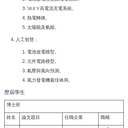
58.8 V
高電流充電系統。
熱電轉換。
太陽能及氫能。
人工智慧：
電池放電模型。
元件電路模型。
氣壓與風向預測。
風力發電機最佳佈局。
歷屆學生
博士班
姓名
論文題目
任職企業
職稱