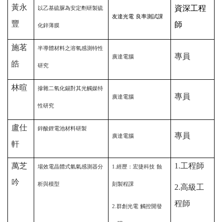
黃永
資深工程
以乙基硫脲為安定劑研製硫
友達光電
良率測試課
豐
師
化鋅薄膜
施茗
半導體材料之溶氧感測特性
專員
廣達電腦
皓
研究
林暄
摻雜二氧化錫對其光觸媒特
專員
廣達電腦
性研究
盧仕
鋅酸鋰電池材料研製
專員
廣達電腦
軒
萬芝
1.
工程師
場效電晶體式氫氣感測器分
1.
經歷：宏捷科技
蝕
吟
析與模型
刻製程課
2.
高級工
程師
2.
群創光電
觸控開發