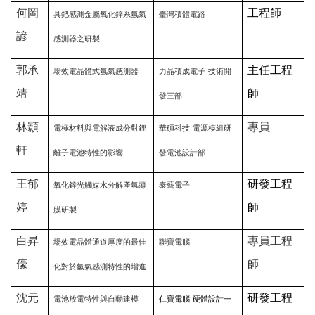
何岡
工程師
具鈀感測金屬氧化鋅系氫氣
臺灣積體電路
諺
感測器之研製
郭承
主任工程
場效電晶體式氫氣感測器
力晶積成電子
技術開
靖
師
發三部
林顥
專員
電極材料與電解液成分對鋰
華碩科技
電源模組研
軒
離子電池特性的影響
發電池設計部
王郁
研發工程
氧化鋅光觸媒水分解產氫薄
泰藝電子
婷
師
膜研製
白昇
專員工程
場效電晶體通道厚度的最佳
聯寶電腦
儫
師
化對於氫氣感測特性的增進
沈元
研發工程
電池放電特性與自動建模
仁寶電腦
硬體設計一