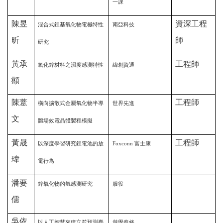
一課
陳昱
資深工程
混合式鋰基氧化物電極特性
南亞科技
昕
師
研究
黃承
工程師
氧化鋅材料之濕度感測特性
緯創資通
頫
陳薏
工程師
橫向擴散式金屬氧化物半導
世界先進
文
體場效電晶體製程模擬
黃晟
工程師
以深度學習研究鋰電池的放
Foxconn
富士康
瑋
電行為
潘要
鋅氧化物的氫感測研究
服役
儒
吳依
以人工智慧來建立並預測臺
遊學進修