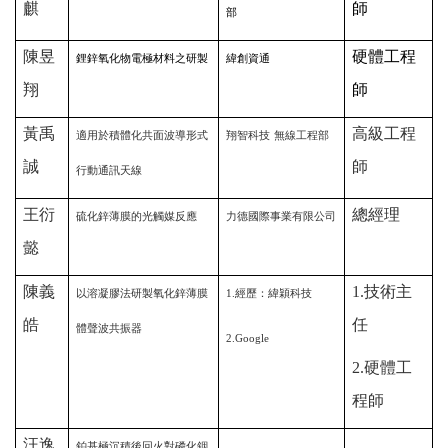
麒
師
部
陳昱
硬體工程
鋰鋅氧化物電極材料之研製
緯創資通
翔
師
黃禹
高級工程
適用於積體化共面波導形式
翔智科技
無線工程部
誠
師
行動通訊天線
王衍
總經理
硫化鋅薄膜的光觸媒反應
力德國際事業有限公司
懿
陳義
1.
技術主
以溶凝膠法研製氧化鋅薄膜
1.
經歷：緯穎科技
皓
任
體聲波共振器
2.Google
2.
硬體工
程師
汪逸
鉑基極沉積後回火對磷化銦