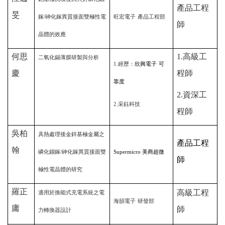
產品工程
旻
鎵
/
砷化鎵異質接面雙極性電
旺宏電子
產品工程部
師
晶體的效應
何思
1.
高級工
二氧化錫薄膜研製與分析
1.
經歷：
欣興電子
可
慶
程師
靠度
2.
資深工
2.
采鈺科技
程師
吳柏
具熱處理後金鋅基極金屬之
產品工程
翰
磷化銦鎵
/
砷化鎵異質接面雙
Supermicro
美商超微
師
極性電晶體的研究
羅正
高級工程
適用於換能式充電系統之電
海韻電子
研發部
庸
師
力轉換器設計