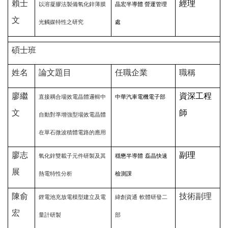
賴士
經理
以溶凝膠法製備氧化鋅薄膜
晶宏半導體 營運管理
文
光觸媒特性之研究
處
碩士班
姓名
論文題目
任職企業
職稱
廖繼
資深工程
直接耦合場效電晶體邏輯中
中華汽車電機電子部
文
師
自動對準增強型場效電晶體
在單石微波積體電路的應用
廖志
副理
氧化鋅雙載子元件研製及其
穩懋半導體
磊晶快速
展
熱電特性分析
檢測課
陳俞
技術副理
鋰電池充放電模型建立及電
緯創資通
軟體研發二
宏
量計研製
部