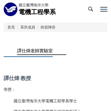
跳
國立臺灣海洋大學
到
電機工程學系
主
要
內
首頁
系所成員
師資陣容
容
區
譚仕煒老師實驗室
譚仕煒
教授
學歷：
國立臺灣海洋大學電機工程學系學士