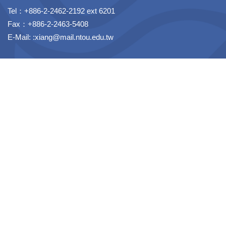
Tel：+886-2-2462-2192 ext 6201
Fax：+886-2-2463-5408
E-Mail: :xiang@mail.ntou.edu.tw