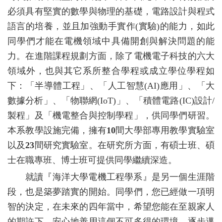
必須具有堅實的數學與物理的基礎，電路設計與程式
語言的培養，並且加強動手實作
(
實驗
)
的能力，如此
同學們才能在電機領域中具備開創與解決問題的能
力。在進階課程規劃方面，除了電機電子科技的六大
領域外，也與其它系所整合學程或成立學位學程如
下：「半導體工程」、「人工智慧
(AI)
應用」、「大
數據分析」、「物聯網
(IoT)
」、「積體電路
(IC)
設計
/
製程」及「機電整合與控制學程」，供同學們研習。
本系教學設施完備，擁有
10
間大學部專用教學實驗室
以及
23
間研究實驗室。在研究所方面，有碩士班、碩
士在職專班、博士班可提供同學繼續深造。
就讀『海洋大學電機工程學系』是另一個生涯階
段，也是築夢踏實的開始。同學們，您已經做一項明
智的決定，在未來的四年當中，希望您能在至親家人
的期許下，安心地善用這個不可多得的環境，逐步邁