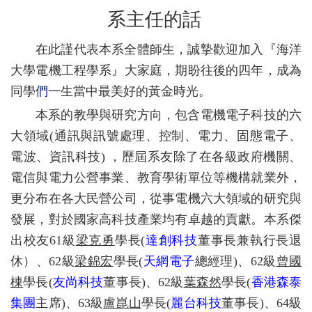
系主任的話
在此謹代表本系全體師生，誠摯歡迎加入『海洋
大學電機工程學系』大家庭，期盼往後的四年，成為
同學
們
一生當中最美好的黃金時光。
本系的教學與研究方向，包含電機電子科技的六
大領域
(
通訊與訊號處理、控制、電力、固態電子、
電波、資訊科技
)
，歷屆系友除了在各級政府機關、
電信與電力公營事業、教育學術單位等機構就業外，
更分布在各大民營公司，從事電機六大領域的研究與
發展，對於國家高科技產業均有卓越的貢獻。本系傑
出校友
61
級
梁克勇
學長
(
達創科技
董事長兼執行長退
休）、
62
級
梁錦宏
學長
(
天網電子
總經理
)
、
62
級
曾國
棟
學長
(
友尚科技
董事長
)
、
62
級
葉森然
學長
(
香港森泰
集團
主席
)
、
63
級
盧崑山
學長
(
麗台科技
董事長
)
、
64
級