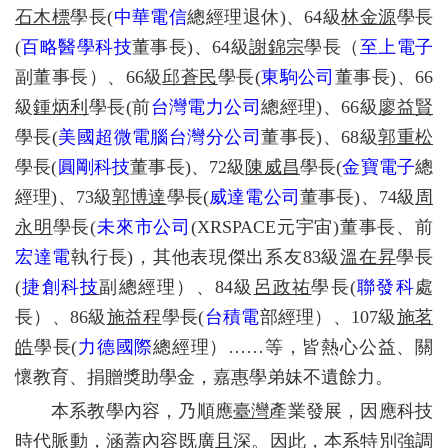
石木標
學長
(
中華電信
總經理退休
)
、
64
級
林金源
學長
(
百略醫學科技
董事長
)
、
64
級
謝錦宗
學長（
至上電子
副董事長）、
66
級
邱蒼民
學長
(
東駒公司
董事長
)
、
66
級
鍾炳利
學長
(
前
台灣電力公司
總經理
)
、
66
級
廖益賢
學長
(
美國超微電腦台灣分公司
董事長
)
、
68
級
郭重松
學長
(
圓剛科技
董事長
)
、
72
級
陳威昌
學長
(
金寶電子
總
經理
)
、
73
級
郭博達
學長
(
威達電公司
董事長
)
、
74
級
周
永明
學長
(
未來市公司
(XRSPACE
元宇宙
)
董事長、前
宏達電
執行長
)
，其他表現傑出系友
83
級
溫在昇
學長
(
捷創科
技
副總經理）、
84
級
呂政祐
學長
(
聯發科
處
長）、
86
級
施益程
學長
(
台積電
部經理）、
107
級
施茗
皓
學長
(
力德國際
總經理）
……
等，皆熱心公益、關
懷教育、捐贈獎助學金，嘉惠學弟妹不遺餘力。
本系教學內容，乃順應
臺灣
產業發展，因應科技
時代脈動，涵蓋內容既廣且深。因此，本系特別強調