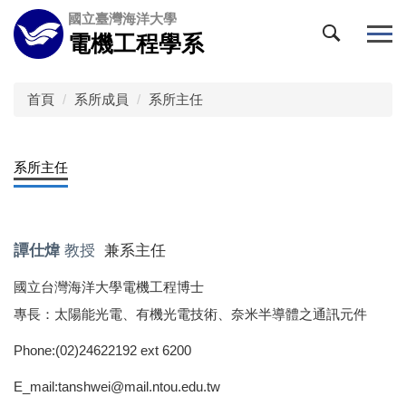
跳
國立臺灣海洋大學
到
電機工程學系
主
要
內
首頁
系所成員
系所主任
容
區
系所主任
譚仕煒
教授
兼系主任
國立台灣海洋大學電機工程博士
專長：太陽能光電、有機光電技術、奈米半導體之通訊元件
Phone:(02)24622192 ext 6200
E_mail:tanshwei@mail.ntou.edu.tw