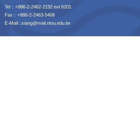
Tel：+886-2-2462-2192 ext 6201
Fax：+886-2-2463-5408
E-Mail: :xiang@mail.ntou.edu.tw