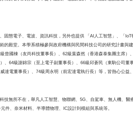
態電子、電波、資訊科技，另外也提供 「AI人工智慧」、「IoT物聯
術的殿堂。本學系積極參與政府機構與民間科技公司的研究計畫與建
2級曾國棟（友尚科技董事長）、62級葉森然（香港森泰集團主席）、
）、64級謝錦宗（至上電子副董事長）、66級邱蒼民（東駒公司董
達（威達電董事長）、74級周永明（前宏達電執行長）等，皆熱心公
科技無所不在，舉凡人工智慧、物聯網、5G、自駕車、無人機、醫
子元件、奈米材料、半導體物理、IC設計到模組與系統等。