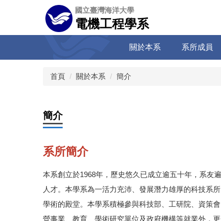
跳
國立臺灣海洋大學
到
電機工程學系
主
要
關於本系
系所成員
內
容
區
首頁
關於本系
簡介
簡介
系所簡介
本系創立於1968年，歷史悠久已成立逾五十年，系
人才。本學系為一活力充沛、發展潛力雄厚的科技系所
學術的殿堂。本學系積極參與科技部、工研院、資策會
營事業、教育、學術研究單位及政府機構等就業外，更