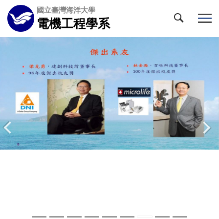
跳
國立臺灣海洋大學
到
電機工程學系
主
要
內
容
區