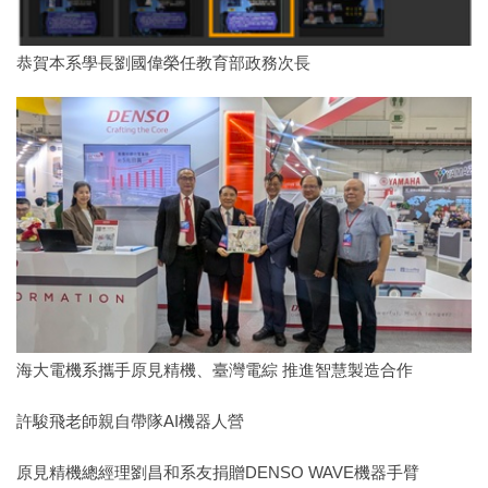
恭賀本系學長劉國偉榮任教育部政務次長
海大電機系攜手原見精機、臺灣電綜 推進智慧製造合作
許駿飛老師親自帶隊AI機器人營
原見精機總經理劉昌和系友捐贈DENSO WAVE機器手臂