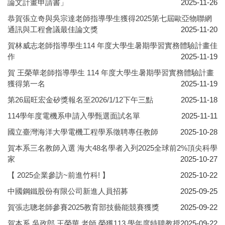
論文計畫申請書」
2025-11-26
恭賀張立奇與吳宗達老師指導學生獲得2025第七屆歐亞物聯網
通訊與工程會議最佳論文獎
2025-11-20
賀林威志老師指導學生114 年度大學生暑期學習實務體驗計畫佳
作
2025-11-19
賀 王榮華老師指導學生 114 年度大學生暑期學習實務體驗計畫
獲得第一名
2025-11-19
第26屆旺宏金矽獎報名至2026/1/12下午三點
2025-11-18
114學年度電機系申請入學甄選面試名單
2025-11-11
國立臺灣海洋大學電機工程學系徵聘專任教師
2025-10-28
賀本系三名教師入選 海大48名學者入列2025全球前2%頂尖科學
家
2025-10-27
【 2025企業參訪~前進竹科! 】
2025-10-22
中國鋼鐵股份有限公司新進人員招募
2025-09-25
賀張志聰老師參賽2025教育部技藝能競賽獲獎
2025-09-22
賀本系 吳政郎 王榮華 老師 榮獲113 學年度特聘教授
2025-09-22